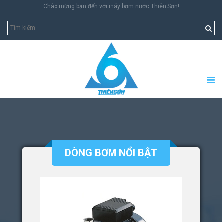
Chào mừng bạn đến với máy bơm nước Thiên Sơn!
DÒNG BƠM NỔI BẬT